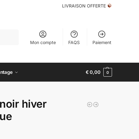
LIVRAISON OFFERTE
echerche
Mon compte
FAQS
Paiement
intage
€
0,00
0
noir hiver
gue