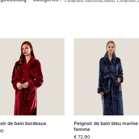
oir de bain bordeaux
Peignoir de bain bleu marine
femme
90
€
72,90