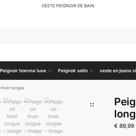
VESTE PEIGNOIR DE BAIN
R
Peignoir homme luxe
Peignoir satin
veste en jeans v
 hiver longue
Peig
lon
€
89,99