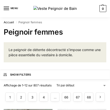
MENU
0
Accueil
Peignoir femmes
/
Peignoir femmes
Le peignoir de détente décontracté s’impose comme une
pièce essentielle du vestiaire à domicile.
SHOW FILTERS
Affichage de 1–12 sur 807 résultats
1
2
3
4
…
66
67
68