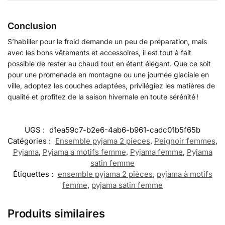
Conclusion
S’habiller pour le froid demande un peu de préparation, mais
avec les bons vêtements et accessoires, il est tout à fait
possible de rester au chaud tout en étant élégant. Que ce soit
pour une promenade en montagne ou une journée glaciale en
ville, adoptez les couches adaptées, privilégiez les matières de
qualité et profitez de la saison hivernale en toute sérénité !
UGS :
d1ea59c7-b2e6-4ab6-b961-cadc01b5f65b
Catégories :
Ensemble pyjama 2 pieces
,
Peignoir femmes
,
Pyjama
,
Pyjama a motifs femme
,
Pyjama femme
,
Pyjama
satin femme
Étiquettes :
ensemble pyjama 2 pièces
,
pyjama à motifs
femme
,
pyjama satin femme
Produits similaires